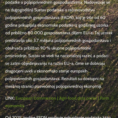
podatke o poljoprivrednim gospodarstvima. Nadovezuje se
na dugogodišnji Sustav podataka o računovodstvu
poljoprivrednih gospodarstava (FADN), koji je više od 60
godina prikupljala ekonomske podatke iz godišnjeg uzorka
od približno 80 000 gospodarstava diljem EU-a. Taj uzorak
predstavlja oko 3,7 milijuna poljoprivrednih gospodarstava i
obuhvaća približno 90 % ukupne poljoprivredne
proizvodnje. Sustav se vodi na nacionalnoj razini, a podaci
se zatim objedinjavanju na razini EU-a, čime se dobivaju
dragocjeni uvidi u ekonomsko stanje europskih
poljoprivrednih gospodarstava. Rezultati su dostupni na
mrežnoj stranici posvećenoj poljoprivrednoj ekonomiji.
LINK:
European Commission | Agri-food data portal | Farm
economics
Od 2025. godine FSDN proširuje prikupljanje podataka kako