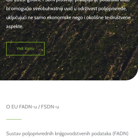
bi omogućio sveobuhvatniji uvid u održivost poljoprivrede,
uključujući ne samo ekonomske nego i okolišne te društvene
aspekte.
Vidi Kartu
O EU FADN-u / FSDN-u
Sustav poljoprivrednih knjigovodstvenih podataka (FADN)