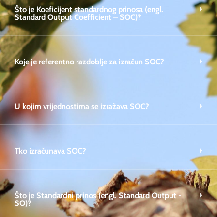
Što je Koeficijent standardnog prinosa (engl.
Standard Output Coefficient – SOC)?
Koje je referentno razdoblje za izračun SOC?
U kojim vrijednostima se izražava SOC?
Tko izračunava SOC?
Što je Standardni prinos (engl. Standard Output -
SO)?