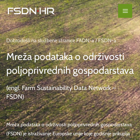
Skip
content
to
content
Dobrodošli na službene stranice FADN-a / FSDN-a
Mreža podataka o održivosti
poljoprivrednih gospodarstava
(engl. Farm Sustainability Data Network –
FSDN)
Mreža podataka o održivosti poljoprivrednih gospodarstava
(FSDN) je istraživanje Europske unije koje godišnje prikuplja